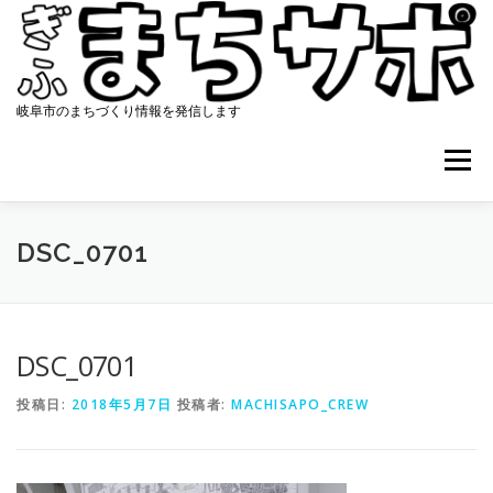
コ
ン
テ
ン
ツ
岐阜市のまちづくり情報を発信します
へ
ス
メニュー
キ
ッ
プ
ホーム
まちサポについて
協働のまちづくり
DSC_0701
資料集
アクセス
最新ニュース
コンタクト
DSC_0701
投稿日:
2018年5月7日
投稿者:
MACHISAPO_CREW