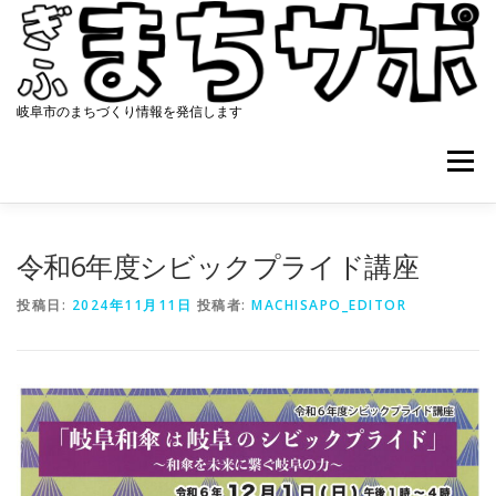
コ
ン
テ
ン
ツ
岐阜市のまちづくり情報を発信します
へ
ス
メニュー
キ
ッ
プ
ホーム
まちサポについて
協働のまちづくり
令和6年度シビックプライド講座
投稿日:
2024年11月11日
投稿者:
MACHISAPO_EDITOR
資料集
アクセス
最新ニュース
コンタクト