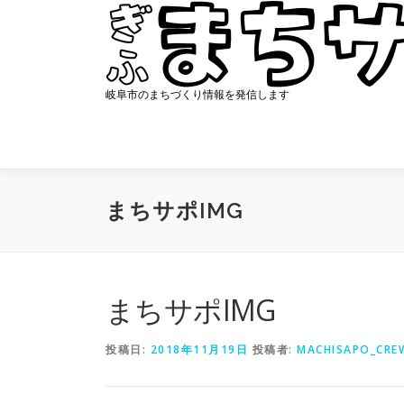
コ
ン
テ
ン
ツ
岐阜市のまちづくり情報を発信します
へ
ス
キ
ッ
プ
まちサポIMG
まちサポIMG
投稿日:
2018年11月19日
投稿者:
MACHISAPO_CRE