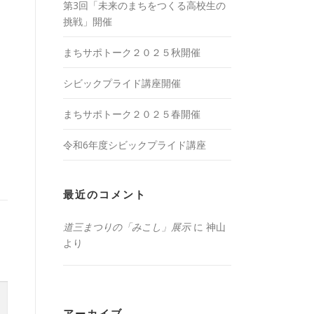
第3回「未来のまちをつくる高校生の
挑戦」開催
まちサポトーク２０２５秋開催
シビックプライド講座開催
まちサポトーク２０２５春開催
令和6年度シビックプライド講座
最近のコメント
道三まつりの「みこし」展示
に
神山
より