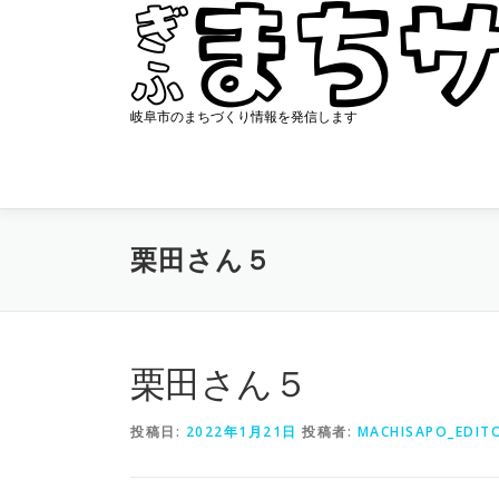
コ
ン
テ
ン
ツ
岐阜市のまちづくり情報を発信します
へ
ス
キ
ッ
プ
栗田さん５
栗田さん５
投稿日:
2022年1月21日
投稿者:
MACHISAPO_EDIT