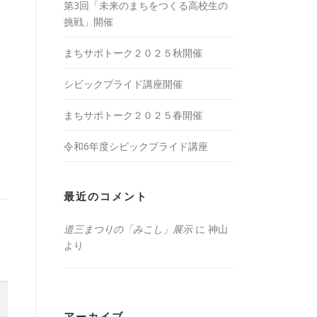
第3回「未来のまちをつくる高校生の
挑戦」開催
まちサポトーク２０２５秋開催
シビックプライド講座開催
まちサポトーク２０２５春開催
令和6年度シビックプライド講座
最近のコメント
道三まつりの「みこし」展示
に
神山
より