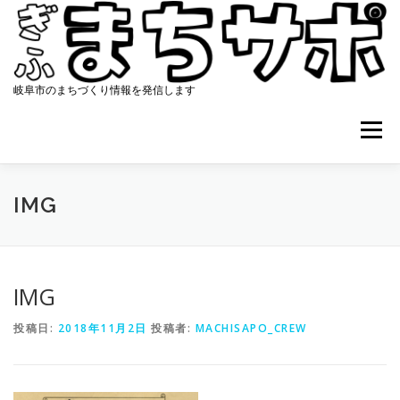
コ
ン
テ
ン
ツ
岐阜市のまちづくり情報を発信します
へ
ス
メニュー
キ
ッ
プ
ホーム
まちサポについて
協働のまちづくり
IMG
資料集
アクセス
最新ニュース
コンタクト
IMG
投稿日:
2018年11月2日
投稿者:
MACHISAPO_CREW