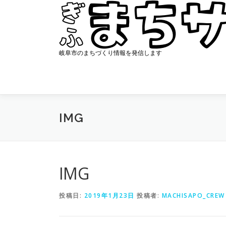
コ
ン
テ
ン
ツ
岐阜市のまちづくり情報を発信します
へ
ス
キ
ッ
プ
IMG
IMG
投稿日:
2019年1月23日
投稿者:
MACHISAPO_CREW