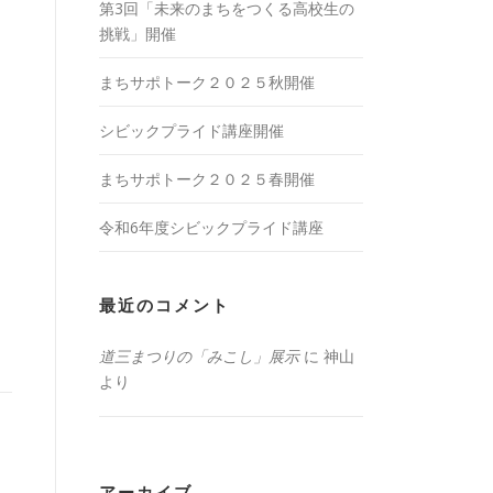
第3回「未来のまちをつくる高校生の
挑戦」開催
まちサポトーク２０２５秋開催
シビックプライド講座開催
まちサポトーク２０２５春開催
令和6年度シビックプライド講座
最近のコメント
道三まつりの「みこし」展示
に
神山
より