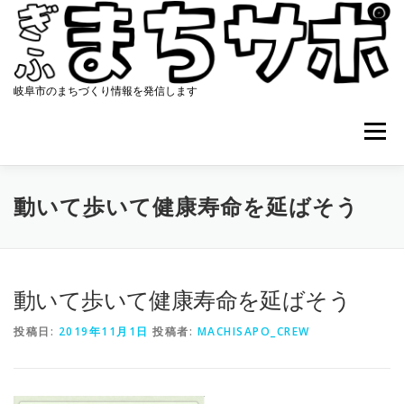
コ
ン
テ
ン
ツ
岐阜市のまちづくり情報を発信します
へ
ス
メニュー
キ
ッ
プ
ホーム
まちサポについて
協働のまちづくり
動いて歩いて健康寿命を延ばそう
資料集
アクセス
最新ニュース
コンタクト
動いて歩いて健康寿命を延ばそう
投稿日:
2019年11月1日
投稿者:
MACHISAPO_CREW