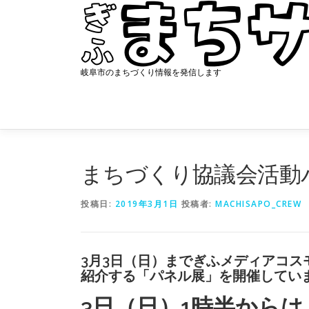
コ
ン
テ
ン
ツ
岐阜市のまちづくり情報を発信します
へ
ス
キ
ッ
プ
まちづくり協議会活動
投稿日:
2019年3月1日
投稿者:
MACHISAPO_CREW
3月3日（日）までぎふメディアコ
紹介する「パネル展」を開催してい
3日（日）1時半から