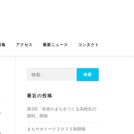
料集
アクセス
最新ニュース
コンタクト
検
索:
最近の投稿
第3回「未来のまちをつくる高校生の
を
挑戦」開催
まちサポトーク２０２５秋開催
か