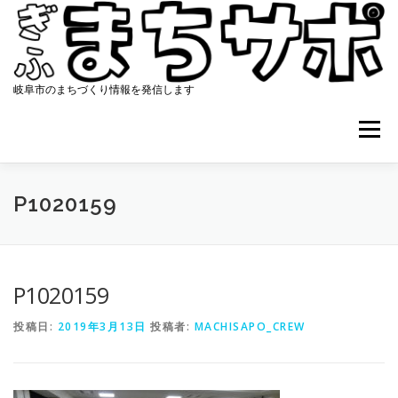
コ
ン
テ
ン
ツ
岐阜市のまちづくり情報を発信します
へ
ス
メニュー
キ
ッ
プ
ホーム
まちサポについて
協働のまちづくり
P1020159
資料集
アクセス
最新ニュース
コンタクト
P1020159
投稿日:
2019年3月13日
投稿者:
MACHISAPO_CREW