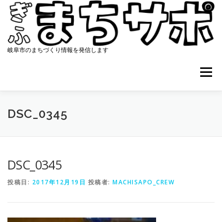
コ
ン
テ
ン
ツ
岐阜市のまちづくり情報を発信します
へ
ス
メニュー
キ
ッ
プ
ホーム
まちサポについて
協働のまちづくり
DSC_0345
資料集
アクセス
最新ニュース
コンタクト
DSC_0345
投稿日:
2017年12月19日
投稿者:
MACHISAPO_CREW