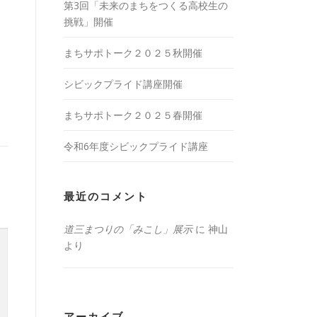
第3回「未来のまちをつくる高校生の
挑戦」開催
まちサポトーク２０２５秋開催
シビックプライド講座開催
まちサポトーク２０２５春開催
令和6年度シビックプライド講座
最近のコメント
道三まつりの「みこし」展示
に
神山
より