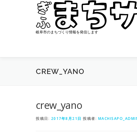
コ
ン
テ
ン
ツ
岐阜市のまちづくり情報を発信します
へ
ス
キ
ッ
プ
CREW_YANO
crew_yano
投稿日:
2017年8月21日
投稿者:
MACHISAPO_ADMI