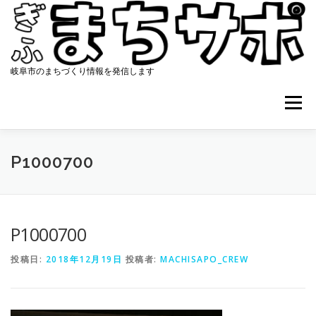
コ
ン
テ
ン
ツ
岐阜市のまちづくり情報を発信します
へ
ス
メニュー
キ
ッ
プ
ホーム
まちサポについて
協働のまちづくり
P1000700
資料集
アクセス
最新ニュース
コンタクト
P1000700
投稿日:
2018年12月19日
投稿者:
MACHISAPO_CREW