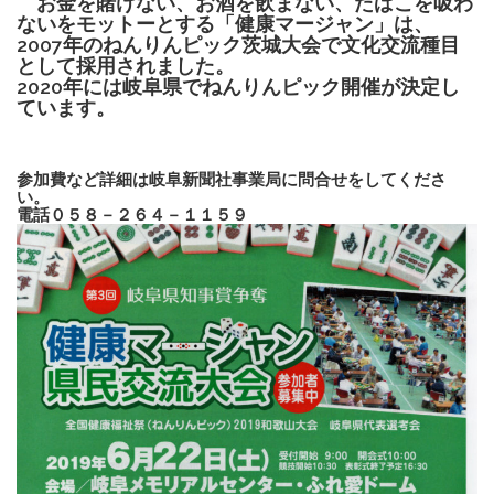
お金を賭けない、お酒を飲まない、たばこを吸わ
ないをモットーとする「健康マージャン」は、
2007年のねんりんピック茨城大会で文化交流種目
として採用されました。
2020年には岐阜県でねんりんピック開催が決定し
ています。
参加費など詳細は岐阜新聞社事業局に問合せをしてくださ
い。
電話０５８－２６４－１１５９