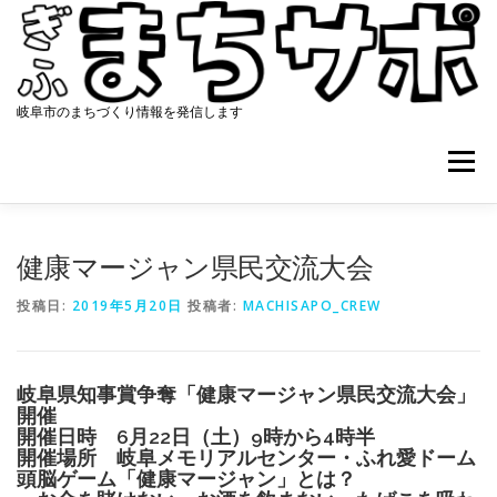
コ
ン
テ
ン
ツ
岐阜市のまちづくり情報を発信します
へ
ス
メニュー
キ
ッ
プ
ホーム
まちサポについて
協働のまちづくり
健康マージャン県民交流大会
投稿日:
2019年5月20日
投稿者:
MACHISAPO_CREW
資料集
アクセス
最新ニュース
コンタクト
岐阜県知事賞争奪「健康マージャン県民交流大会」
開催
開催日時 6月22日（土）9時から4時半
開催場所 岐阜メモリアルセンター・ふれ愛ドーム
頭脳ゲーム「健康マージャン」とは？